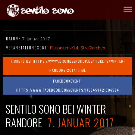
DATUM:
7. Januar 2017
VERANSTALTUNGSORT:
Plutonium-Klub Straßkirchen
TICKETS BEI HTTPS://WWW.BROMBEERSHOP.DE/TICKETS/WINTER-
RANDORE-2017.HTML
FACEBOOKEVENT:
HTTPS://WWW.FACEBOOK.COM/EVENTS/1756459421306534
SENTILO SONO BEI WINTER
RANDORE
7. JANUAR 2017